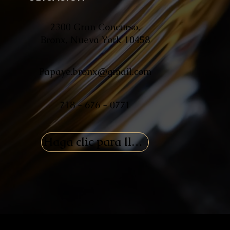
2300 Gran Concurso,
Bronx, Nueva York 10458
Papaye.bronx@gmail.com
718 - 676 - 0771
Haga clic para llamarnos